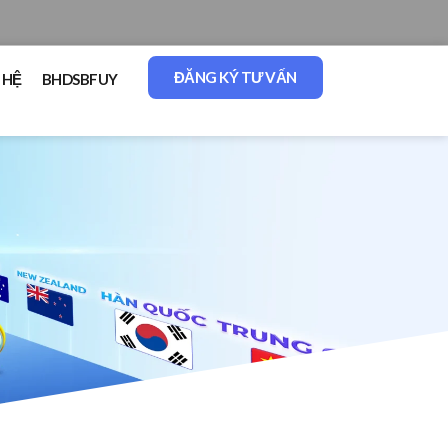
ĐĂNG KÝ TƯ VẤN
 HỆ
BHDSBFUY