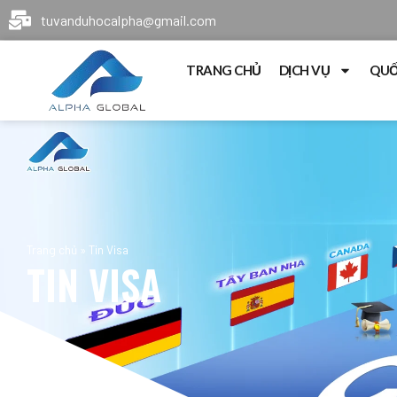
tuvanduhocalpha@gmail.com
TRANG CHỦ
DỊCH VỤ
QUỐ
Trang chủ
»
Tin Visa
TIN VISA