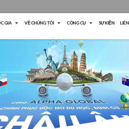
C GIA
VỀ CHÚNG TÔI
CÔNG CỤ
SỰ KIỆN
LIÊN