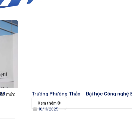
026
Trương Phương Thảo – Đại học Công nghệ 
lên mức
Xem thêm
16/11/2025