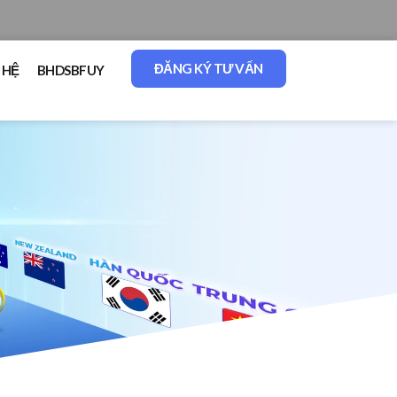
ĐĂNG KÝ TƯ VẤN
 HỆ
BHDSBFUY