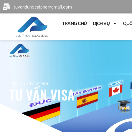
tuvanduhocalpha@gmail.com
TRANG CHỦ
DỊCH VỤ
QUỐ
Trang chủ
»
Tư vấn visa
TƯ VẤN VISA