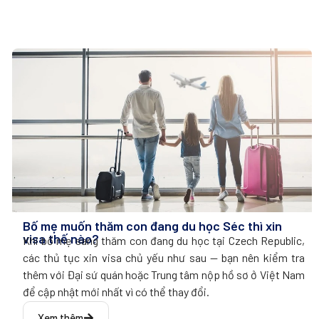
Bố mẹ muốn thăm con đang du học Séc thì xin
visa thế nào?
Khi bố mẹ sang thăm con đang du học tại Czech Republic,
các thủ tục xin visa chủ yếu như sau — bạn nên kiểm tra
thêm với Đại sứ quán hoặc Trung tâm nộp hồ sơ ở Việt Nam
để cập nhật mới nhất vì có thể thay đổi.
Xem thêm