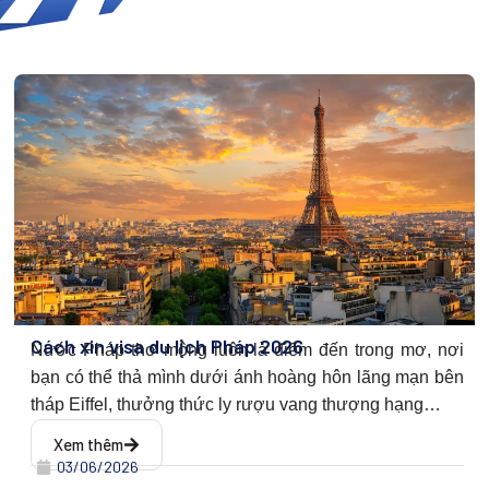
Cách xin visa du lịch Pháp 2026
Nước Pháp thơ mộng luôn là điểm đến trong mơ, nơi
bạn có thể thả mình dưới ánh hoàng hôn lãng mạn bên
tháp Eiffel, thưởng thức ly rượu vang thượng hạng…
Xem thêm
03/06/2026