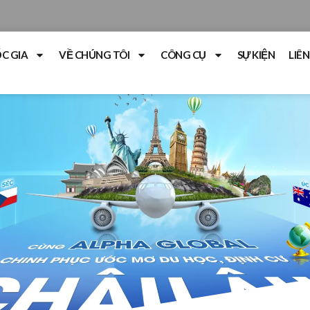
C GIA
VỀ CHÚNG TÔI
CÔNG CỤ
SỰ KIỆN
LIÊN