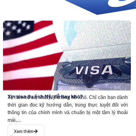
Xin visa du lịch Mỹ, dễ hay khó?
Tự làm hồ sơ visa Mỹ không hề khó. Chỉ cần bạn dành
thời gian đọc kỹ hướng dẫn, trung thực tuyệt đối với
thông tin của chính mình và chuẩn bị một tâm lý thoải
mái,…
Xem thêm