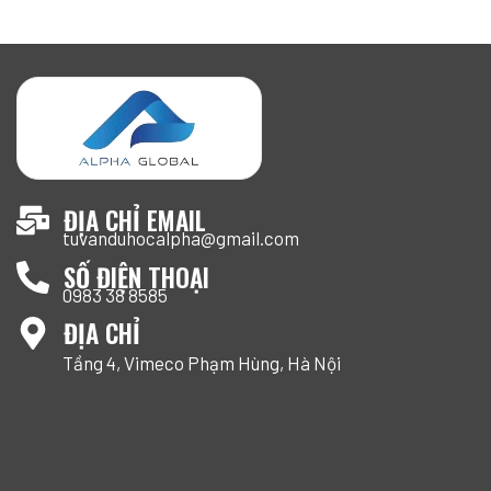
ĐỊA CHỈ EMAIL
tuvanduhocalpha@gmail.com
SỐ ĐIỆN THOẠI
0983 38 8585
ĐỊA CHỈ
Tầng 4, Vimeco Phạm Hùng, Hà Nội