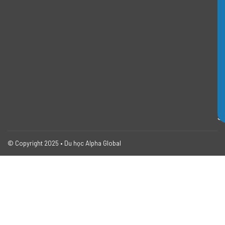
n
g
d
ẫ
n
I
E
L
T
S
© Copyright 2025 • Du học Alpha Global