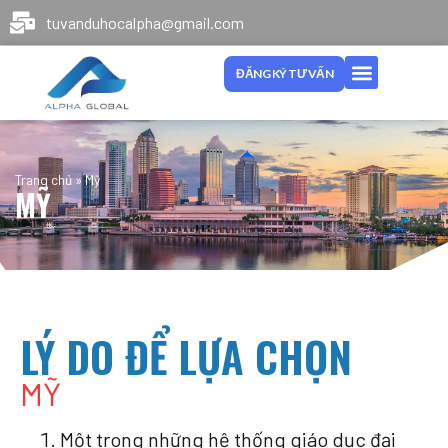
tuvanduhocalpha@gmail.com
ĐĂNG KÝ TƯ VẤN
Trang chủ
»
Mỹ
MỸ
LÝ DO ĐỂ LỰA CHỌN
MỸ
Một trong những hệ thống giáo dục đại