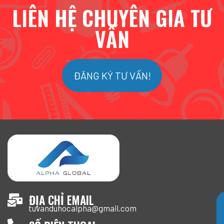
LIÊN HỆ CHUYÊN GIA TƯ
VẤN
ĐĂNG KÝ TƯ VẤN!
ĐỊA CHỈ EMAIL
tuvanduhocalpha@gmail.com