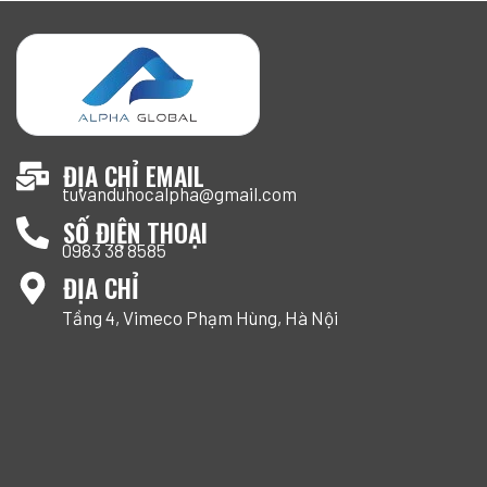
ĐỊA CHỈ EMAIL
tuvanduhocalpha@gmail.com
SỐ ĐIỆN THOẠI
0983 38 8585
ĐỊA CHỈ
Tầng 4, Vimeco Phạm Hùng, Hà Nội