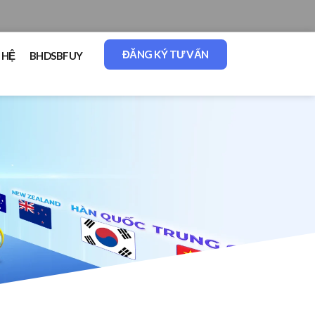
ĐĂNG KÝ TƯ VẤN
 HỆ
BHDSBFUY