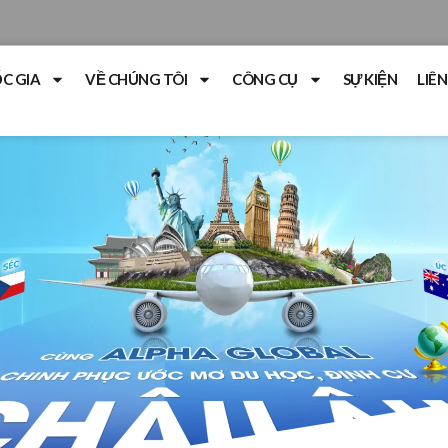
C GIA
VỀ CHÚNG TÔI
CÔNG CỤ
SỰ KIỆN
LIÊN