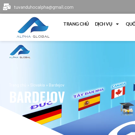
tuvanduhocalpha@gmail.com
TRANG CHỦ
DỊCH VỤ
QUỐ
Trang chủ
»
Slovakia
»
Bardejov
BARDEJOV