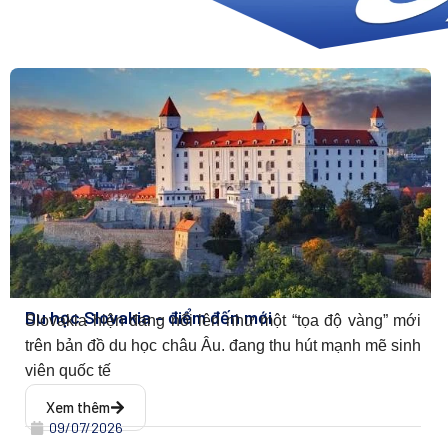
Du học Slovakia – điểm đến mới
Slovakia hiện đang nổi lên như một “tọa độ vàng” mới
trên bản đồ du học châu Âu. đang thu hút mạnh mẽ sinh
viên quốc tế
Xem thêm
09/07/2026