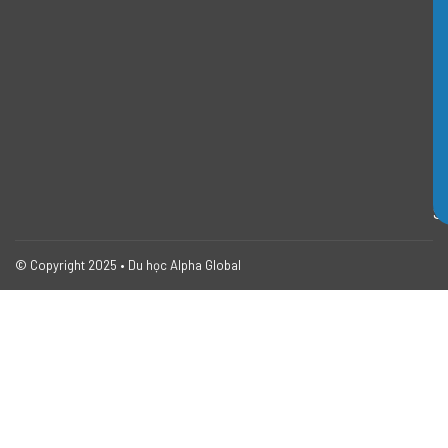
g
d
ẫ
n
I
E
L
T
S
© Copyright 2025 • Du học Alpha Global