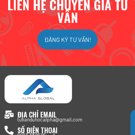
LIÊN HỆ CHUYÊN GIA TƯ
VẤN
ĐĂNG KÝ TƯ VẤN!
ĐỊA CHỈ EMAIL
tuvanduhocalpha@gmail.com
SỐ ĐIỆN THOẠI
0983 38 8585