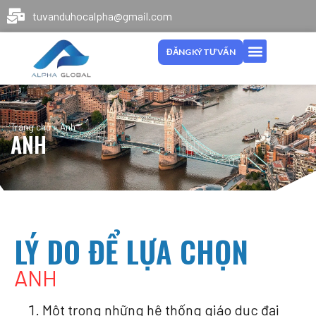
tuvanduhocalpha@gmail.com
ĐĂNG KÝ TƯ VẤN
Trang chủ
»
Anh
ANH
LÝ DO ĐỂ LỰA CHỌN
ANH
Một trong những hệ thống giáo dục đại