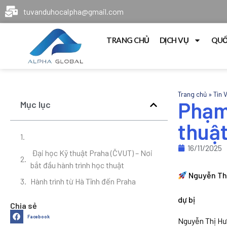
tuvanduhocalpha@gmail.com
TRANG CHỦ
DỊCH VỤ
QUỐ
Trang chủ
»
Tin 
Phạm 
Mục lục
thuậ
16/11/2025
Đại học Kỹ thuật Praha (ČVUT) – Nơi
bắt đầu hành trình học thuật
Nguyễn Thị
Hành trình từ Hà Tĩnh đến Praha
dự bị
Chia sẻ
Facebook
Nguyễn Thị Hươ