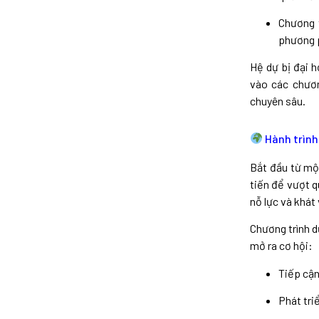
Chương t
phương p
Hệ dự bị đại 
vào các chươn
chuyên sâu.
Hành trình
Bắt đầu từ một
tiến để vượt q
nỗ lực và khát 
Chương trình d
mở ra cơ hội:
Tiếp cận
Phát tri