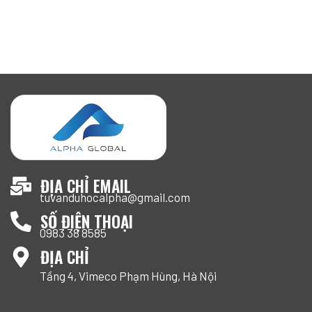
ĐỊA CHỈ EMAIL
tuvanduhocalpha@gmail.com
SỐ ĐIỆN THOẠI
0983 38 8585
ĐỊA CHỈ
Tầng 4, Vimeco Phạm Hùng, Hà Nội