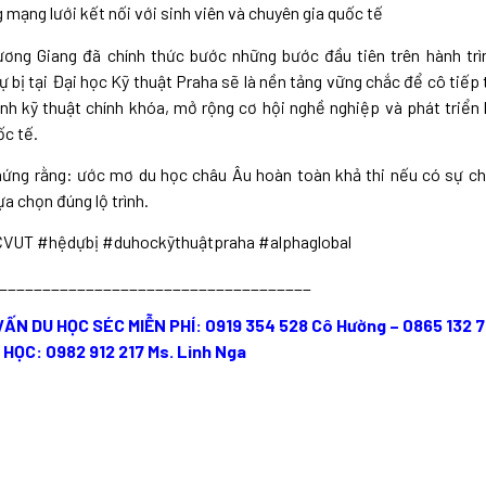
 mạng lưới kết nối với sinh viên và chuyên gia quốc tế
ơng Giang đã chính thức bước những bước đầu tiên trên hành trì
ự bị tại Đại học Kỹ thuật Praha sẽ là nền tảng vững chắc để cô tiếp
nh kỹ thuật chính khóa, mở rộng cơ hội nghề nghiệp và phát triển
ốc tế.
hứng rằng: ước mơ du học châu Âu hoàn toàn khả thi nếu có sự chu
ựa chọn đúng lộ trình.
VUT #hệdựbị #duhockỹthuậtpraha #alphaglobal
____________________________________
ẤN DU HỌC SÉC MIỄN PHÍ: 0919 354 528 Cô Hường – 0865 132 7
 HỌC:
0982 912 217
Ms. Linh Nga