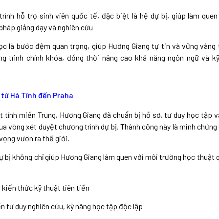
rình hỗ trợ sinh viên quốc tế, đặc biệt là hệ dự bị, giúp làm quen
háp giảng dạy và nghiên cứu
học là bước đệm quan trọng, giúp Hương Giang tự tin và vững vàng 
g trình chính khóa, đồng thời nâng cao khả năng ngôn ngữ và k
 từ Hà Tĩnh đến Praha
 tỉnh miền Trung, Hương Giang đã chuẩn bị hồ sơ, tư duy học tập v
ua vòng xét duyệt chương trình dự bị. Thành công này là minh chứng c
vọng vươn ra thế giới.
ự bị không chỉ giúp Hương Giang làm quen với môi trường học thuật
 kiến thức kỹ thuật tiên tiến
ển tư duy nghiên cứu, kỹ năng học tập độc lập