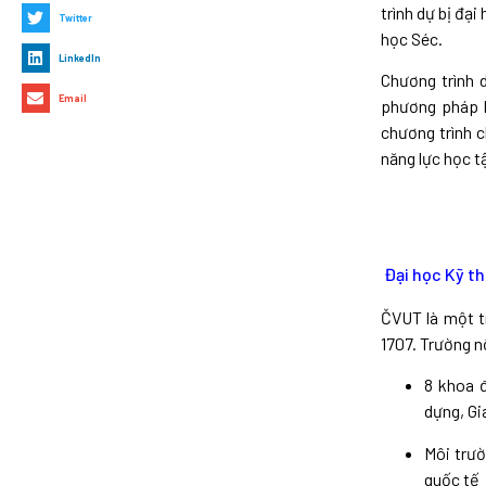
trình dự bị đạ
Twitter
học Séc.
LinkedIn
Chương trình 
Email
phương pháp h
chương trình 
năng lực học t
Đại học Kỹ th
ČVUT là một t
1707. Trường n
8 khoa đ
dựng, Gi
Môi trườ
quốc tế