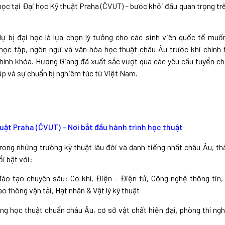
i học tại Đại học Kỹ thuật Praha (ČVUT) – bước khởi đầu quan trọng trê
dự bị đại học là lựa chọn lý tưởng cho các sinh viên quốc tế muố
ọc tập, ngôn ngữ và văn hóa học thuật châu Âu trước khi chính
chính khóa. Hương Giang đã xuất sắc vượt qua các yêu cầu tuyển ch
ập và sự chuẩn bị nghiêm túc từ Việt Nam.
uật Praha (ČVUT) – Nơi bắt đầu hành trình học thuật
rong những trường kỹ thuật lâu đời và danh tiếng nhất châu Âu, th
ổi bật với:
ào tạo chuyên sâu: Cơ khí, Điện – Điện tử, Công nghệ thông tin, 
ao thông vận tải, Hạt nhân & Vật lý kỹ thuật
ng học thuật chuẩn châu Âu, cơ sở vật chất hiện đại, phòng thí n