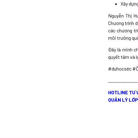
Xây dựng
Nguyễn Thị Hư
Chương trình d
các chương trì
môi trường qu
Đây là minh c
quyết tâm và l
#duhocséc #Č
____________
HOTLINE TƯ V
QUẢN LÝ LỚP