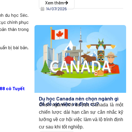
Xem thêm
14/07/2026
nh du học Séc.
 tục chinh phục
 bản thân trong
ẩn bị bài bản,
88 cô Tuyết
Du học Canada nên chọn ngành gì
để dễ xin việc và định cư?
Chọn ngành khi du học Canada l
à một
chiến lược dài hạn cần sự cân nhắc kỹ
lưỡng về cơ hội việc làm và lộ trình định
cư sau khi tốt nghiệp.