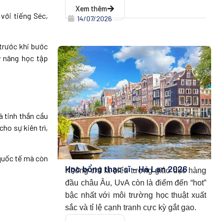
Xem thêm
 với tiếng Séc,
14/07/2026
trước khi bước
ỹ năng học tập
à tinh thần cầu
ho sự kiên trì,
 quốc tế mà còn
Học bổng thạc sĩ – Hà Lan 2026
Không chỉ là biểu tượng giáo dục hàng
đầu châu Âu, UvA còn là điểm đến “hot”
bậc nhất với môi trường học thuật xuất
sắc và tỉ lệ cạnh tranh cực kỳ gắt gao.