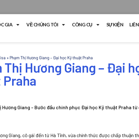
C GIA
VỀ CHÚNG TÔI
CÔNG CỤ
SỰ KIỆN
LIÊN
Visa
»
Phạm Thị Hương Giang – Đại học Kỹ thuật Praha
Thị Hương Giang – Đại h
t Praha
 Hương Giang – Bước đầu chinh phục Đại học Kỹ thuật Praha từ
ng Giang, cô gái đến từ Hà Tĩnh, vừa chính thức được chấp thuận 