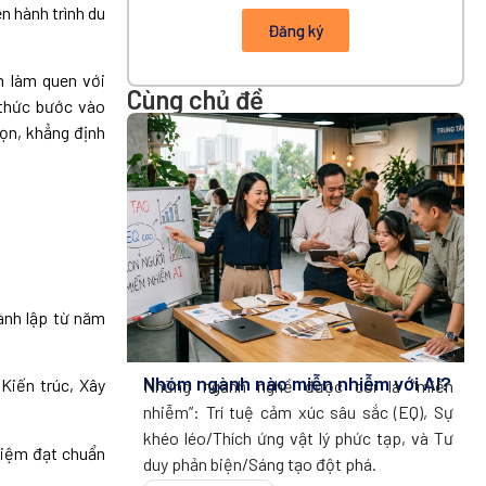
n hành trình du
Đăng ký
n làm quen với
Cùng chủ đề
 thức bước vào
ọn, khẳng định
ành lập từ năm
Nhóm ngành nào miễn nhiễm với AI?
Kiến trúc, Xây
Những ngành nghề được coi là “miễn
nhiễm”: Trí tuệ cảm xúc sâu sắc (EQ), Sự
khéo léo/Thích ứng vật lý phức tạp, và Tư
ghiệm đạt chuẩn
duy phản biện/Sáng tạo đột phá.