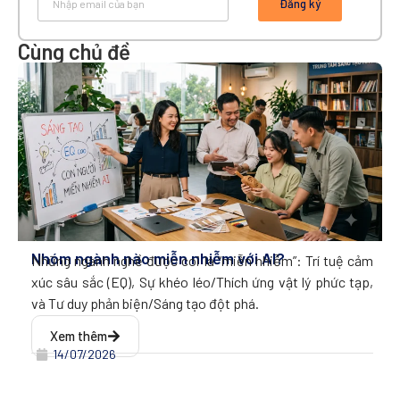
Đăng ký
Cùng chủ đề
Nhóm ngành nào miễn nhiễm với AI?
Những ngành nghề được coi là “miễn nhiễm”: Trí tuệ cảm
xúc sâu sắc (EQ), Sự khéo léo/Thích ứng vật lý phức tạp,
và Tư duy phản biện/Sáng tạo đột phá.
Xem thêm
14/07/2026