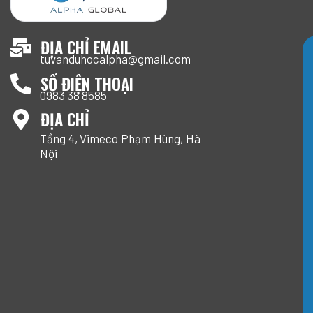
ĐỊA CHỈ EMAIL
tuvanduhocalpha@gmail.com
SỐ ĐIỆN THOẠI
0983 38 8585
ĐỊA CHỈ
Tầng 4, Vimeco Phạm Hùng, Hà
Nội