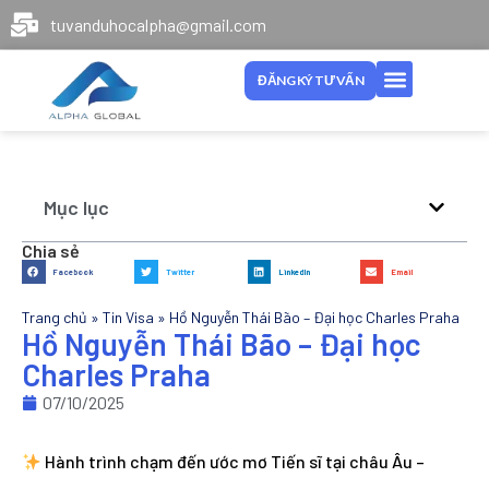
tuvanduhocalpha@gmail.com
ĐĂNG KÝ TƯ VẤN
Mục lục
Chia sẻ
Facebook
Twitter
LinkedIn
Email
Trang chủ
»
Tin Visa
»
Hồ Nguyễn Thái Bão – Đại học Charles Praha
Hồ Nguyễn Thái Bão – Đại học
Charles Praha
07/10/2025
Hành trình chạm đến ước mơ Tiến sĩ tại châu Âu –