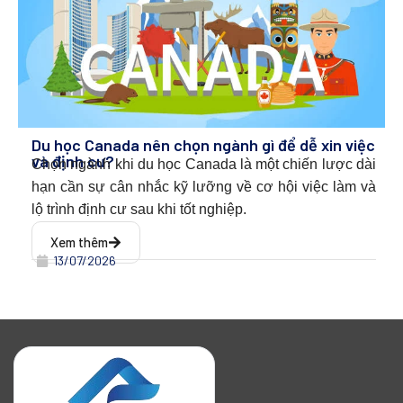
Du học Canada nên chọn ngành gì để dễ xin việc
và định cư?
Chọn ngành khi du học Canada l
à một chiến lược dài
hạn cần sự cân nhắc kỹ lưỡng về cơ hội việc làm và
lộ trình định cư sau khi tốt nghiệp.
Xem thêm
13/07/2026