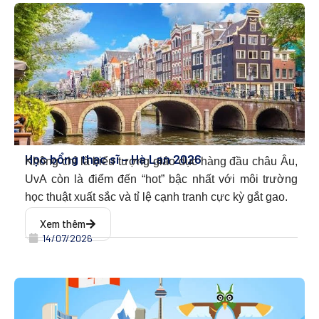
Học bổng thạc sĩ – Hà Lan 2026
Không chỉ là biểu tượng giáo dục hàng đầu châu Âu,
UvA còn là điểm đến “hot” bậc nhất với môi trường
học thuật xuất sắc và tỉ lệ cạnh tranh cực kỳ gắt gao.
Xem thêm
14/07/2026