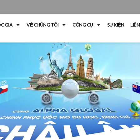
C GIA
VỀ CHÚNG TÔI
CÔNG CỤ
SỰ KIỆN
LIÊN