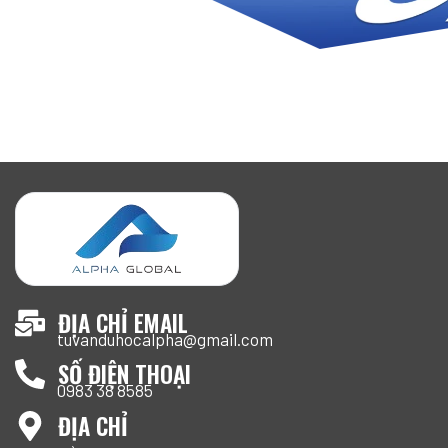
ĐỊA CHỈ EMAIL
tuvanduhocalpha@gmail.com
SỐ ĐIỆN THOẠI
0983 38 8585
ĐỊA CHỈ