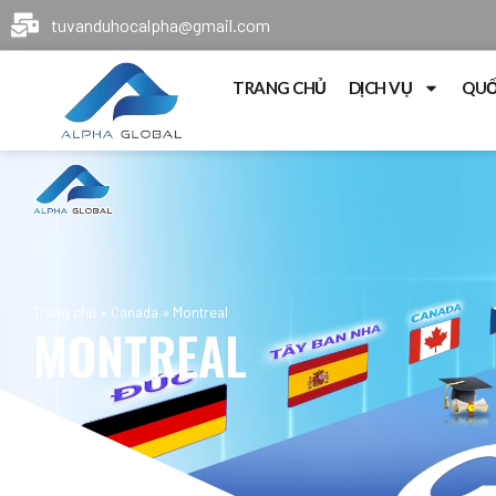
tuvanduhocalpha@gmail.com
TRANG CHỦ
DỊCH VỤ
QUỐ
Trang chủ
»
Canada
»
Montreal
MONTREAL