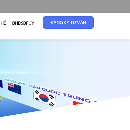
ĐĂNG KÝ TƯ VẤN
 HỆ
BHDSBFUY