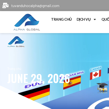
tuvanduhocalpha@gmail.com
TRANG CHỦ
DỊCH VỤ
QUỐ
Trang chủ
JUNE 29, 2026