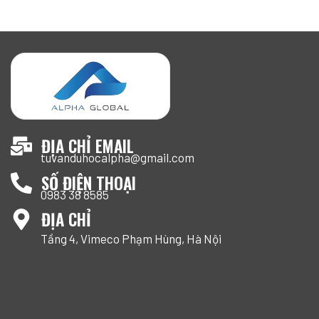
ĐỊA CHỈ EMAIL
tuvanduhocalpha@gmail.com
SỐ ĐIỆN THOẠI
0983 38 8585
ĐỊA CHỈ
Tầng 4, Vimeco Phạm Hùng, Hà Nội