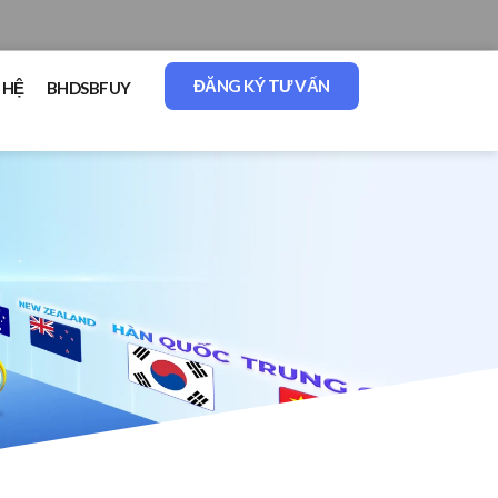
ĐĂNG KÝ TƯ VẤN
 HỆ
BHDSBFUY