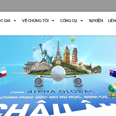
C GIA
VỀ CHÚNG TÔI
CÔNG CỤ
SỰ KIỆN
LIÊN