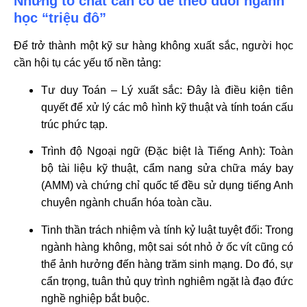
Những tố chất cần có để theo đuổi ngành
học “triệu đô”
Để trở thành một kỹ sư hàng không xuất sắc, người học
cần hội tụ các yếu tố nền tảng:
Tư duy Toán – Lý xuất sắc: Đây là điều kiện tiên
quyết để xử lý các mô hình kỹ thuật và tính toán cấu
trúc phức tạp.
Trình độ Ngoại ngữ (Đặc biệt là Tiếng Anh): Toàn
bộ tài liệu kỹ thuật, cẩm nang sửa chữa máy bay
(AMM) và chứng chỉ quốc tế đều sử dụng tiếng Anh
chuyên ngành chuẩn hóa toàn cầu.
Tinh thần trách nhiệm và tính kỷ luật tuyệt đối: Trong
ngành hàng không, một sai sót nhỏ ở ốc vít cũng có
thể ảnh hưởng đến hàng trăm sinh mạng. Do đó, sự
cẩn trọng, tuân thủ quy trình nghiêm ngặt là đạo đức
nghề nghiệp bắt buộc.