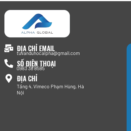
ĐỊA CHỈ EMAIL
tuvanduhocalpha@gmail.com
SỐ ĐIỆN THOẠI
0983 38 8585
ĐỊA CHỈ
Tầng 4, Vimeco Phạm Hùng, Hà
Nội