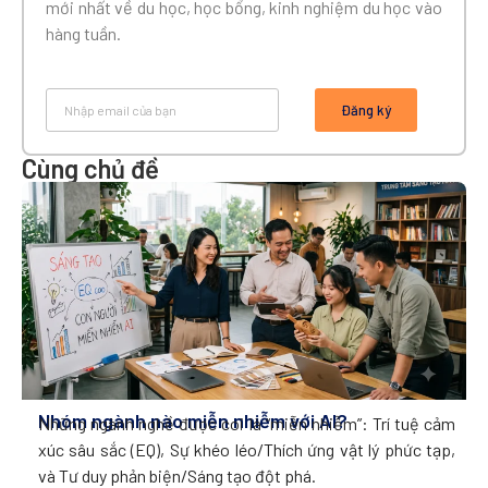
mới nhất về du học, học bổng, kinh nghiệm du học vào
hàng tuần.
Đăng ký
Cùng chủ đề
Nhóm ngành nào miễn nhiễm với AI?
Những ngành nghề được coi là “miễn nhiễm”: Trí tuệ cảm
xúc sâu sắc (EQ), Sự khéo léo/Thích ứng vật lý phức tạp,
và Tư duy phản biện/Sáng tạo đột phá.