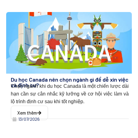
Du học Canada nên chọn ngành gì để dễ xin việc
và định cư?
Chọn ngành khi du học Canada l
à một chiến lược dài
hạn cần sự cân nhắc kỹ lưỡng về cơ hội việc làm và
lộ trình định cư sau khi tốt nghiệp.
Xem thêm
13/07/2026