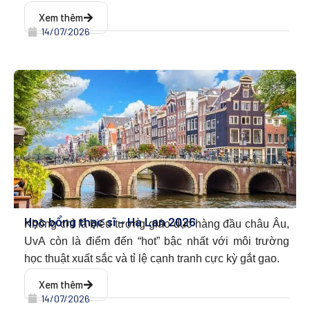
Xem thêm
14/07/2026
Học bổng thạc sĩ – Hà Lan 2026
Không chỉ là biểu tượng giáo dục hàng đầu châu Âu,
UvA còn là điểm đến “hot” bậc nhất với môi trường
học thuật xuất sắc và tỉ lệ cạnh tranh cực kỳ gắt gao.
Xem thêm
14/07/2026