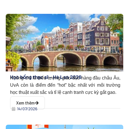
Học bổng thạc sĩ – Hà Lan 2026
Không chỉ là biểu tượng giáo dục hàng đầu châu Âu,
UvA còn là điểm đến “hot” bậc nhất với môi trường
học thuật xuất sắc và tỉ lệ cạnh tranh cực kỳ gắt gao.
Xem thêm
14/07/2026