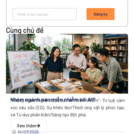
Đăng ký
Cùng chủ đề
Nhóm ngành nào miễn nhiễm với AI?
Những ngành nghề được coi là “miễn nhiễm”: Trí tuệ cảm
xúc sâu sắc (EQ), Sự khéo léo/Thích ứng vật lý phức tạp,
và Tư duy phản biện/Sáng tạo đột phá.
Xem thêm
14/07/2026