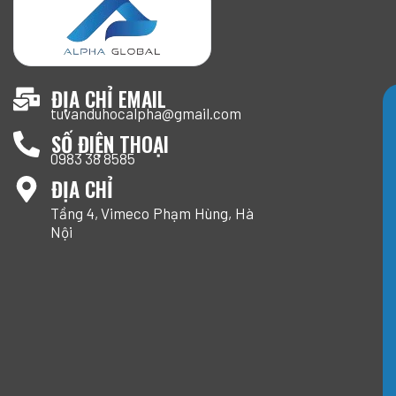
ĐỊA CHỈ EMAIL
tuvanduhocalpha@gmail.com
SỐ ĐIỆN THOẠI
0983 38 8585
ĐỊA CHỈ
Tầng 4, Vimeco Phạm Hùng, Hà
Nội