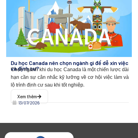
Du học Canada nên chọn ngành gì để dễ xin việc
và định cư?
Chọn ngành khi du học Canada l
à một chiến lược dài
hạn cần sự cân nhắc kỹ lưỡng về cơ hội việc làm và
lộ trình định cư sau khi tốt nghiệp.
Xem thêm
13/07/2026