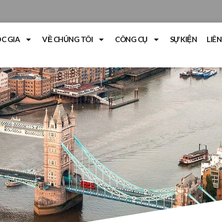
C GIA
VỀ CHÚNG TÔI
CÔNG CỤ
SỰ KIỆN
LIÊN