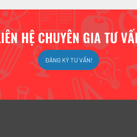
LIÊN HỆ CHUYÊN GIA TƯ VẤ
ĐĂNG KÝ TƯ VẤN!