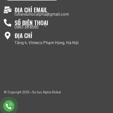
ĐỊA CHỈ EMAIL
tuvanduhocalpha@gmail.com
SỐ ĐIỆN THOẠI
0983 38 8585
ĐỊA CHỈ
Tầng 4, Vimeco Phạm Hùng, Hà Nội
© Copyright 2025 • Du học Alpha Global