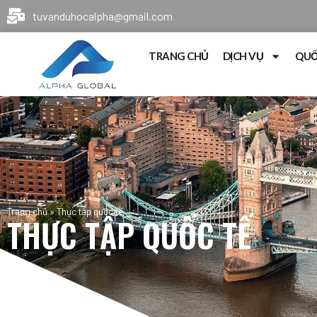
tuvanduhocalpha@gmail.com
TRANG CHỦ
DỊCH VỤ
QUỐ
Trang chủ
»
Thực tập quốc tế
THỰC TẬP QUỐC TẾ