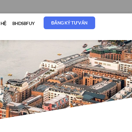
ĐĂNG KÝ TƯ VẤN
 HỆ
BHDSBFUY