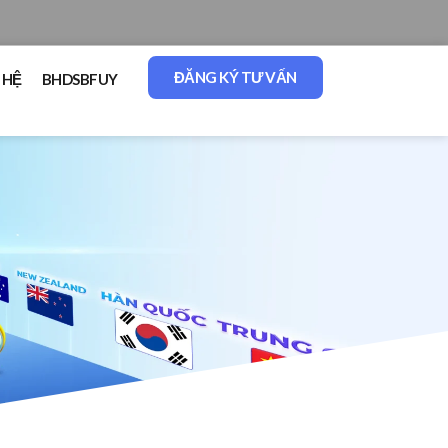
ĐĂNG KÝ TƯ VẤN
 HỆ
BHDSBFUY