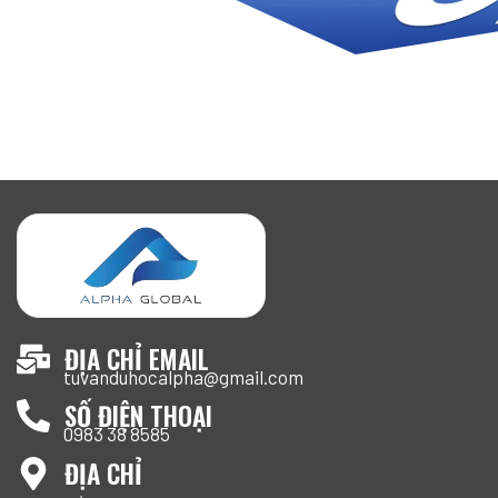
ĐỊA CHỈ EMAIL
tuvanduhocalpha@gmail.com
SỐ ĐIỆN THOẠI
0983 38 8585
ĐỊA CHỈ