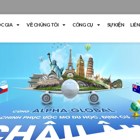
C GIA
VỀ CHÚNG TÔI
CÔNG CỤ
SỰ KIỆN
LIÊN