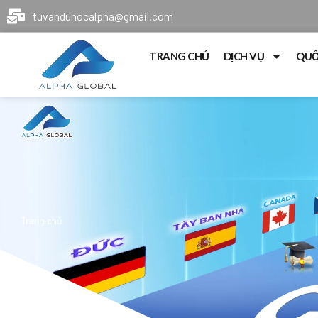
tuvanduhocalpha@gmail.com
TRANG CHỦ
DỊCH VỤ
QUỐ
Trang chủ