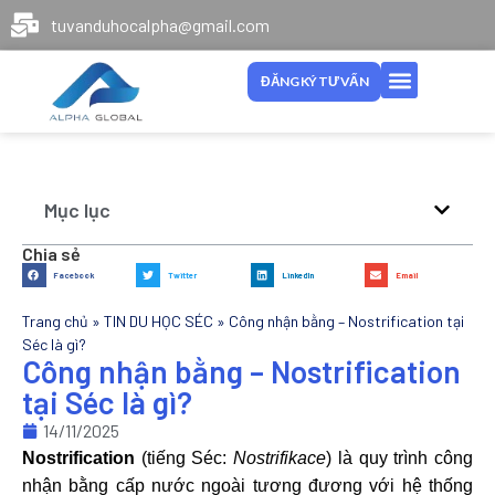
tuvanduhocalpha@gmail.com
ĐĂNG KÝ TƯ VẤN
Mục lục
Chia sẻ
Facebook
Twitter
LinkedIn
Email
Trang chủ
»
TIN DU HỌC SÉC
»
Công nhận bằng – Nostrification tại
Séc là gì?
Công nhận bằng – Nostrification
tại Séc là gì?
14/11/2025
Nostrification
(tiếng Séc:
Nostrifikace
) là quy trình công
nhận bằng cấp nước ngoài tương đương với hệ thống