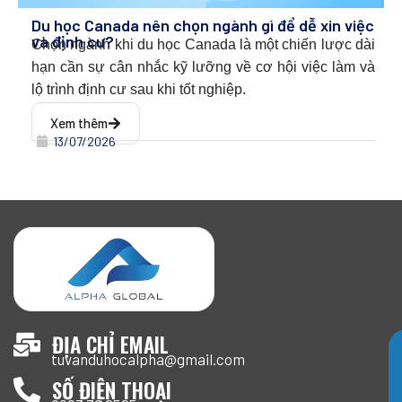
Du học Canada nên chọn ngành gì để dễ xin việc
và định cư?
Chọn ngành khi du học Canada l
à một chiến lược dài
hạn cần sự cân nhắc kỹ lưỡng về cơ hội việc làm và
lộ trình định cư sau khi tốt nghiệp.
Xem thêm
13/07/2026
ĐỊA CHỈ EMAIL
tuvanduhocalpha@gmail.com
SỐ ĐIỆN THOẠI