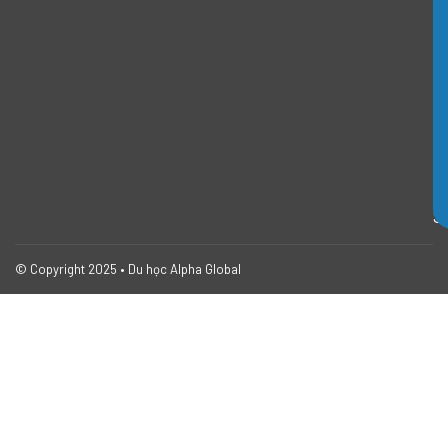
g
d
ẫ
n
I
E
L
T
S
© Copyright 2025 • Du học Alpha Global