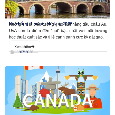
Học bổng thạc sĩ – Hà Lan 2026
Không chỉ là biểu tượng giáo dục hàng đầu châu Âu,
UvA còn là điểm đến “hot” bậc nhất với môi trường
học thuật xuất sắc và tỉ lệ cạnh tranh cực kỳ gắt gao.
Xem thêm
14/07/2026