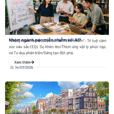
Nhóm ngành nào miễn nhiễm với AI?
Những ngành nghề được coi là “miễn nhiễm”: Trí tuệ cảm
xúc sâu sắc (EQ), Sự khéo léo/Thích ứng vật lý phức tạp,
và Tư duy phản biện/Sáng tạo đột phá.
Xem thêm
14/07/2026