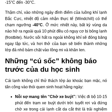
-15°C đến -30°C.
Thậm chí, vào những ngày đỉnh điểm của luồng khí lạnh
Bắc Cực, nhiệt độ cảm nhận thực tế (Windchill) có thể
chạm ngưỡng
-40°C
. Ở mức nhiệt này, bất kỳ vùng da
nào hở ra ngoài quá 10 phút đều có nguy cơ bị bỏng lạnh
(frostbite). Nước sôi hất ra ngoài không khí sẽ đóng băng
ngay lập tức, và hơi thở của bạn sẽ biến thành những
lớp đá nhỏ bám chặt vào lông mi và khăn len.
Những “cú sốc” không báo
trước của du học sinh
Cái lạnh không chỉ thử thách lớp áo khoác bạn mặc, nó
tấn công vào thói quen sinh hoạt hằng ngày:
Nỗi sợ mang tên “Chờ xe buýt”:
Việc đi bộ 10-15
phút đến trạm xe buýt dưới trời tuyết rơi và đứng
chờ xe trong cái lạnh cắt da cắt thịt là trải nghiệm