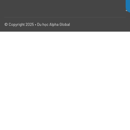
T
S
© Copyright 2025 • Du học Alpha Global