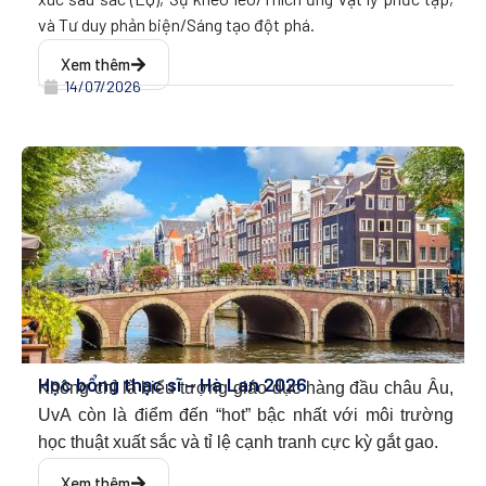
và Tư duy phản biện/Sáng tạo đột phá.
Xem thêm
14/07/2026
Học bổng thạc sĩ – Hà Lan 2026
Không chỉ là biểu tượng giáo dục hàng đầu châu Âu,
UvA còn là điểm đến “hot” bậc nhất với môi trường
học thuật xuất sắc và tỉ lệ cạnh tranh cực kỳ gắt gao.
Xem thêm