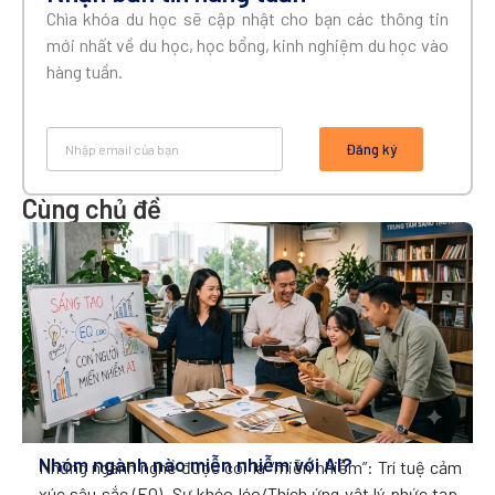
Chìa khóa du học sẽ cập nhật cho bạn các thông tin
mới nhất về du học, học bổng, kinh nghiệm du học vào
hàng tuần.
Đăng ký
Cùng chủ đề
Nhóm ngành nào miễn nhiễm với AI?
Những ngành nghề được coi là “miễn nhiễm”: Trí tuệ cảm
xúc sâu sắc (EQ), Sự khéo léo/Thích ứng vật lý phức tạp,