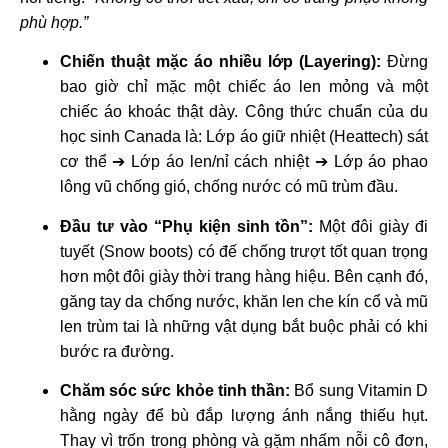
phù hợp.”
Chiến thuật mặc áo nhiều lớp (Layering):
Đừng
bao giờ chỉ mặc một chiếc áo len mỏng và một
chiếc áo khoác thật dày. Công thức chuẩn của du
học sinh Canada là: Lớp áo giữ nhiệt (Heattech) sát
cơ thể ➔ Lớp áo len/nỉ cách nhiệt ➔ Lớp áo phao
lông vũ chống gió, chống nước có mũ trùm đầu.
Đầu tư vào “Phụ kiện sinh tồn”:
Một đôi giày đi
tuyết (Snow boots) có đế chống trượt tốt quan trọng
hơn một đôi giày thời trang hàng hiệu. Bên cạnh đó,
găng tay da chống nước, khăn len che kín cổ và mũ
len trùm tai là những vật dụng bắt buộc phải có khi
bước ra đường.
Chăm sóc sức khỏe tinh thần:
Bổ sung Vitamin D
hằng ngày để bù đắp lượng ánh nắng thiếu hụt.
Thay vì trốn trong phòng và gặm nhấm nỗi cô đơn,