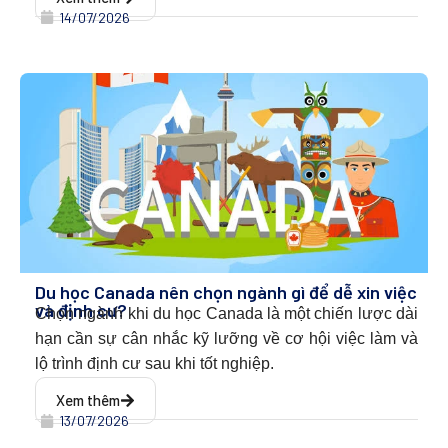
14/07/2026
Du học Canada nên chọn ngành gì để dễ xin việc
và định cư?
Chọn ngành khi du học Canada l
à một chiến lược dài
hạn cần sự cân nhắc kỹ lưỡng về cơ hội việc làm và
lộ trình định cư sau khi tốt nghiệp.
Xem thêm
13/07/2026