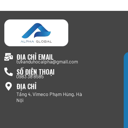
ĐỊA CHỈ EMAIL
tuvanduhocalpha@gmail.com
SỐ ĐIỆN THOẠI
0983 38 8585
ĐỊA CHỈ
Tầng 4, Vimeco Phạm Hùng, Hà
Nội