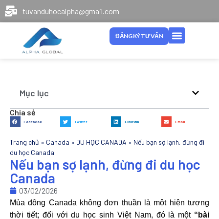
tuvanduhocalpha@gmail.com
ĐĂNG KÝ TƯ VẤN
Mục lục
Chia sẻ
Facebook
Twitter
LinkedIn
Email
Trang chủ
»
Canada
»
DU HỌC CANADA
»
Nếu bạn sợ lạnh, đừng đi
du học Canada
Nếu bạn sợ lạnh, đừng đi du học
Canada
03/02/2026
Mùa đông Canada không đơn thuần là một hiện tượng
thời tiết; đối với du học sinh Việt Nam, đó là một
“bài