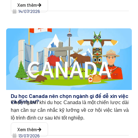
Xem thêm
14/07/2026
Du học Canada nên chọn ngành gì để dễ xin việc
và định cư?
Chọn ngành khi du học Canada l
à một chiến lược dài
hạn cần sự cân nhắc kỹ lưỡng về cơ hội việc làm và
lộ trình định cư sau khi tốt nghiệp.
Xem thêm
13/07/2026