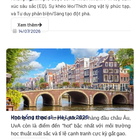
xúc sâu sắc (EQ), Sự khéo léo/Thích ứng vật lý phức tạp,
và Tư duy phản biện/Sáng tạo đột phá.
Xem thêm
14/07/2026
Học bổng thạc sĩ – Hà Lan 2026
Không chỉ là biểu tượng giáo dục hàng đầu châu Âu,
UvA còn là điểm đến “hot” bậc nhất với môi trường
học thuật xuất sắc và tỉ lệ cạnh tranh cực kỳ gắt gao.