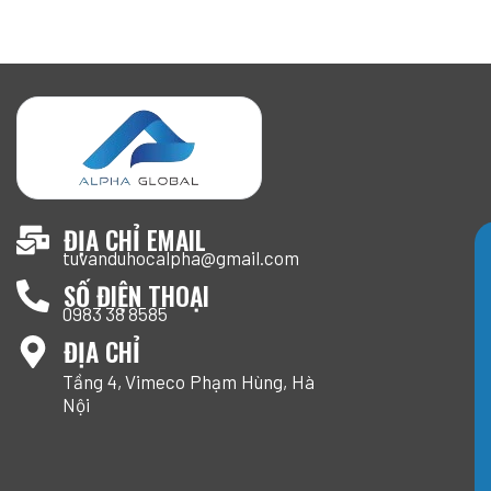
ĐỊA CHỈ EMAIL
tuvanduhocalpha@gmail.com
SỐ ĐIỆN THOẠI
0983 38 8585
ĐỊA CHỈ
Tầng 4, Vimeco Phạm Hùng, Hà
Nội