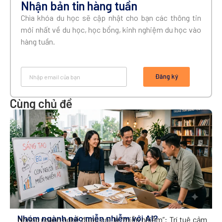
Nhận bản tin hàng tuần
Chìa khóa du học sẽ cập nhật cho bạn các thông tin
mới nhất về du học, học bổng, kinh nghiệm du học vào
hàng tuần.
Đăng ký
Cùng chủ đề
Nhóm ngành nào miễn nhiễm với AI?
Những ngành nghề được coi là “miễn nhiễm”: Trí tuệ cảm