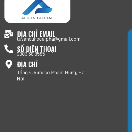
ĐỊA CHỈ EMAIL
tuvanduhocalpha@gmail.com
SỐ ĐIỆN THOẠI
0983 38 8585
ĐỊA CHỈ
Tầng 4, Vimeco Phạm Hùng, Hà
Nội