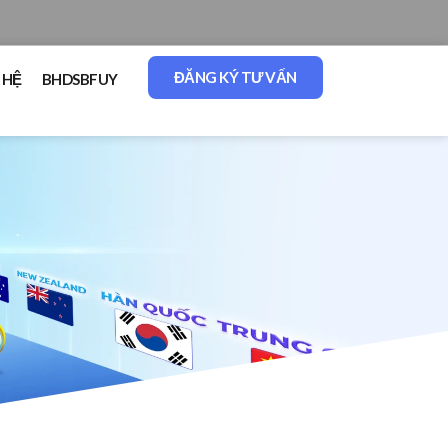
ĐĂNG KÝ TƯ VẤN
 HỆ
BHDSBFUY