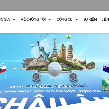
C GIA
VỀ CHÚNG TÔI
CÔNG CỤ
SỰ KIỆN
LIÊN