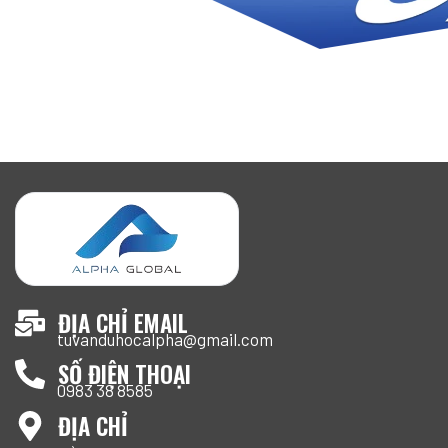
ĐỊA CHỈ EMAIL
tuvanduhocalpha@gmail.com
SỐ ĐIỆN THOẠI
0983 38 8585
ĐỊA CHỈ