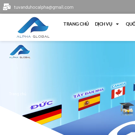
tuvanduhocalpha@gmail.com
TRANG CHỦ
DỊCH VỤ
QUỐ
Trang chủ