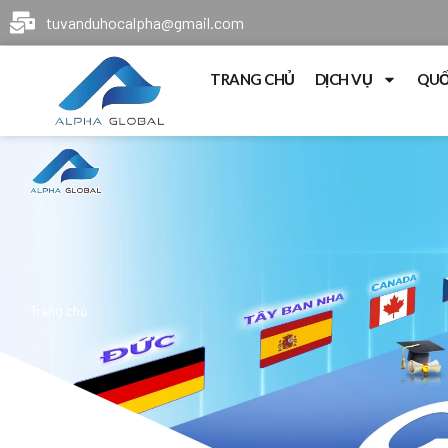
tuvanduhocalpha@gmail.com
TRANG CHỦ
DỊCH VỤ
QUỐ
Trang chủ