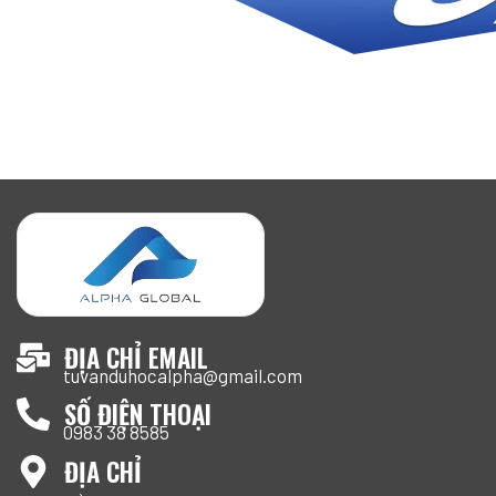
ĐỊA CHỈ EMAIL
tuvanduhocalpha@gmail.com
SỐ ĐIỆN THOẠI
0983 38 8585
ĐỊA CHỈ