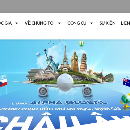
C GIA
VỀ CHÚNG TÔI
CÔNG CỤ
SỰ KIỆN
LIÊN