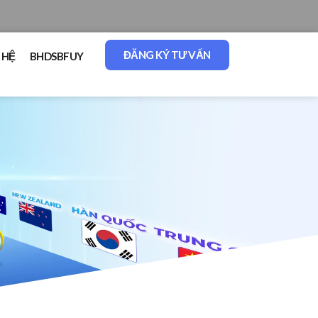
ĐĂNG KÝ TƯ VẤN
 HỆ
BHDSBFUY