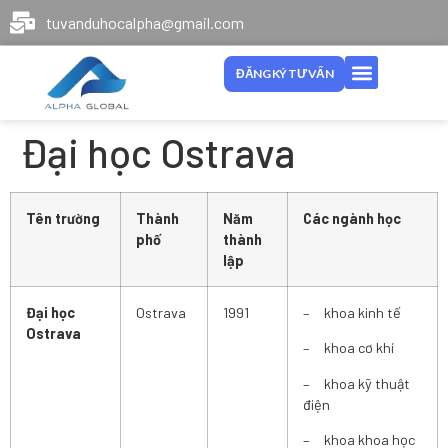
tuvanduhocalpha@gmail.com
ĐĂNG KÝ TƯ VẤN
Đại học Ostrava
Tên trường
Thành
Năm
Các ngành học
phố
thành
lập
Đại học
Ostrava
1991
– khoa kinh tế
Ostrava
– khoa cơ khí
– khoa kỹ thuật
điện
– khoa khoa học