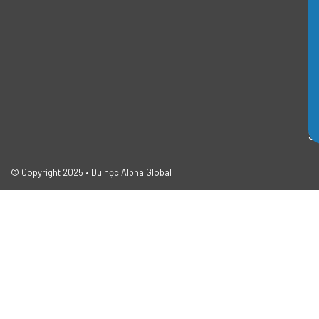
d
ẫ
n
I
E
L
T
S
© Copyright 2025 • Du học Alpha Global