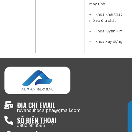
máy tính
– khoa khai thác
mỏ và địa chất
– khoa luyện kim
– khoa xây dựng
ĐỊA CHỈ EMAIL
tuvanduhocalpha@gmail.com
SỐ ĐIỆN THOẠI
0983 38 8585