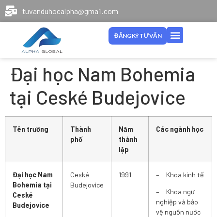
tuvanduhocalpha@gmail.com
ĐĂNG KÝ TƯ VẤN
Đại học Nam Bohemia
tại Ceské Budejovice
Tên trường
Thành
Năm
Các ngành học
phố
thành
lập
Đại học Nam
Ceské
1991
– Khoa kinh tế
Bohemia tại
Budejovice
– Khoa ngư
Ceské
nghiệp và bảo
Budejovice
vệ nguồn nước