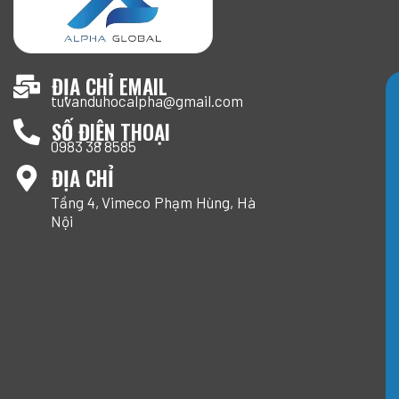
ĐỊA CHỈ EMAIL
tuvanduhocalpha@gmail.com
SỐ ĐIỆN THOẠI
0983 38 8585
ĐỊA CHỈ
Tầng 4, Vimeco Phạm Hùng, Hà
Nội