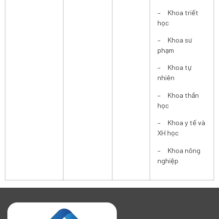
– Khoa triết
học
– Khoa sư
phạm
– Khoa tự
nhiên
– Khoa thần
học
– Khoa y tế và
XH học
– Khoa nông
nghiệp