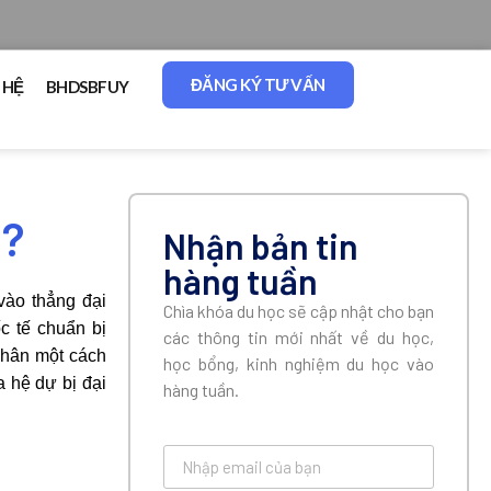
ĐĂNG KÝ TƯ VẤN
 HỆ
BHDSBFUY
ì?
Nhận bản tin
hàng tuần
ào thẳng đại
Chìa khóa du học sẽ cập nhật cho bạn
c tế chuẩn bị
các thông tin mới nhất về du học,
nhân một cách
học bổng, kinh nghiệm du học vào
a hệ dự bị đại
hàng tuần.