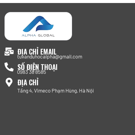
ĐỊA CHỈ EMAIL
tuvanduhocalpha@gmail.com
SỐ ĐIỆN THOẠI
0983 38 8585
ĐỊA CHỈ
Tầng 4, Vimeco Phạm Hùng, Hà Nội