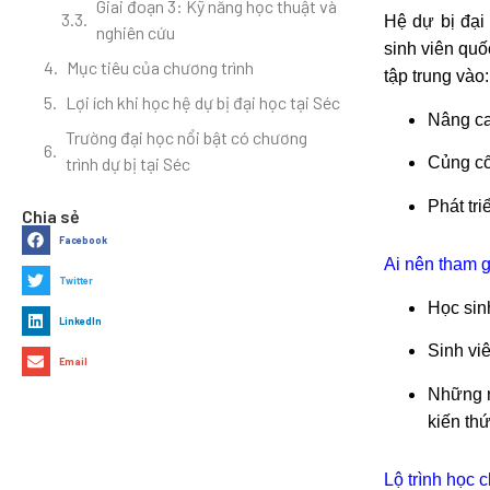
Giai đoạn 3: Kỹ năng học thuật và
Hệ dự bị đại
nghiên cứu
sinh viên quố
Mục tiêu của chương trình
tập trung vào:
Lợi ích khi học hệ dự bị đại học tại Séc
Nâng cao
Trường đại học nổi bật có chương
trình dự bị tại Séc
Củng cố
Phát tr
Chia sẻ
Facebook
Ai nên tham g
Twitter
Học sin
LinkedIn
Sinh vi
Email
Những n
kiến th
Lộ trình học ch