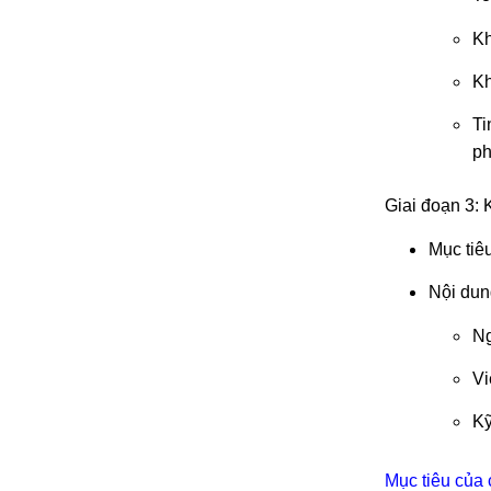
Kh
Kh
Ti
ph
Giai đoạn 3: 
Mục tiê
Nội dun
Ng
Vi
Kỹ
Mục tiêu của 