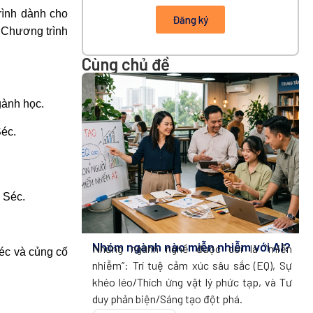
rình dành cho
Đăng ký
. Chương trình
Cùng chủ đề
gành học.
Séc.
 Séc.
Nhóm ngành nào miễn nhiễm với AI?
Những ngành nghề được coi là “miễn
éc và củng cố
nhiễm”: Trí tuệ cảm xúc sâu sắc (EQ), Sự
khéo léo/Thích ứng vật lý phức tạp, và Tư
duy phản biện/Sáng tạo đột phá.