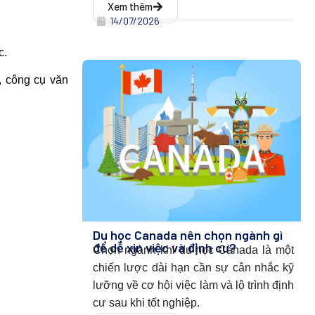
Xem thêm
14/07/2026
c.
, công cụ văn
Du học Canada nên chọn ngành gì
để dễ xin việc và định cư?
Chọn ngành khi du học Canada l
à một
chiến lược dài hạn cần sự cân nhắc kỹ
lưỡng về cơ hội việc làm và lộ trình định
cư sau khi tốt nghiệp.