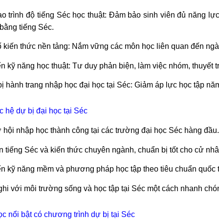
o trình độ tiếng Séc học thuật: Đảm bảo sinh viên đủ năng lự
 bằng tiếng Séc.
 kiến thức nền tảng: Nắm vững các môn học liên quan đến ngà
ển kỹ năng học thuật: Tư duy phản biện, làm việc nhóm, thuyết tr
ị hành trang nhập học đại học tại Séc: Giảm áp lực học tập năm
c hệ dự bị đại học tại Séc
 hội nhập học thành công tại các trường đại học Séc hàng đầu.
ện tiếng Séc và kiến thức chuyên ngành, chuẩn bị tốt cho cử nhâ
iển kỹ năng mềm và phương pháp học tập theo tiêu chuẩn quốc t
ghi với môi trường sống và học tập tại Séc một cách nhanh chó
c nổi bật có chương trình dự bị tại Séc