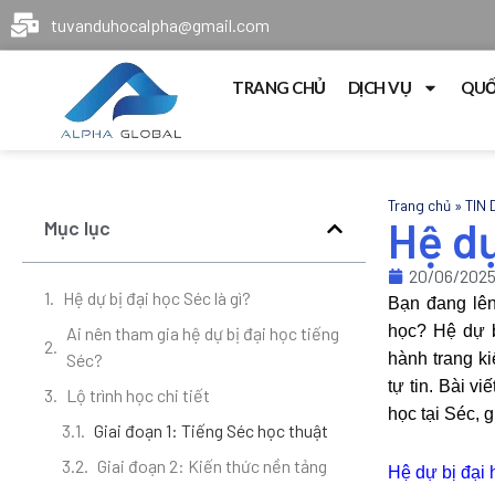
tuvanduhocalpha@gmail.com
TRANG CHỦ
DỊCH VỤ
QUỐ
Trang chủ
»
TIN 
Hệ dự
Mục lục
20/06/202
Hệ dự bị đại học Séc là gì?
Bạn đang lê
học? Hệ dự b
Ai nên tham gia hệ dự bị đại học tiếng
Séc?
hành trang k
tự tin. Bài v
Lộ trình học chi tiết
học tại Séc, 
Giai đoạn 1: Tiếng Séc học thuật
Giai đoạn 2: Kiến thức nền tảng
Hệ dự bị đại 