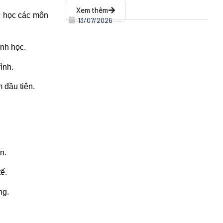
Xem thêm
c học các môn
13/07/2026
nh học.
ình.
 đầu tiên.
n.
ế.
ng.