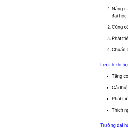
Nâng ca
đại học
Củng cố
Phát tri
Chuẩn b
Lợi ích khi họ
Tăng cơ
Cải thi
Phát tr
Thích n
Trường đại họ