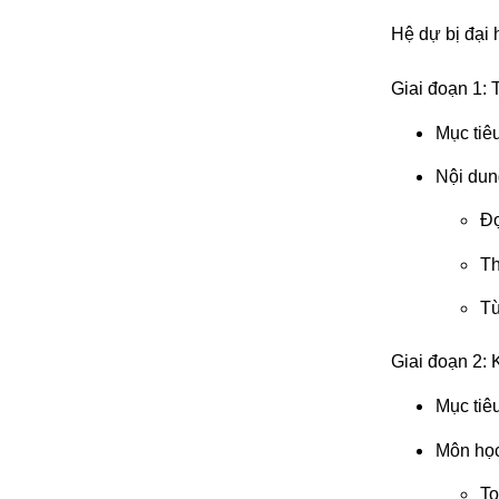
Hệ dự bị đại 
Giai đoạn 1: 
Mục tiê
Nội dun
Đọ
Th
Từ
Giai đoạn 2: 
Mục tiêu
Môn học
To