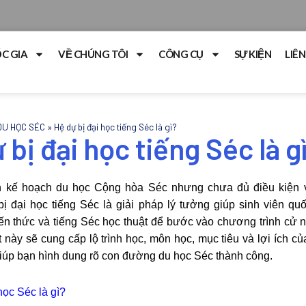
C GIA
VỀ CHÚNG TÔI
CÔNG CỤ
SỰ KIỆN
LIÊN
DU HỌC SÉC
»
Hệ dự bị đại học tiếng Séc là gì?
 bị đại học tiếng Séc là g
5
n kế hoạch du học Cộng hòa Séc nhưng chưa đủ điều kiện v
ị đại học tiếng Séc là giải pháp lý tưởng giúp sinh viên quố
iến thức và tiếng Séc học thuật để bước vào chương trình cử 
iết này sẽ cung cấp lộ trình học, môn học, mục tiêu và lợi ích củ
giúp bạn hình dung rõ con đường du học Séc thành công.
học Séc là gì?