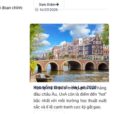
Xem thêm
i đoạn chính:
14/07/2026
Học bổng thạc sĩ – Hà Lan 2026
Không chỉ là biểu tượng giáo dục hàng
đầu châu Âu, UvA còn là điểm đến “hot”
bậc nhất với môi trường học thuật xuất
sắc và tỉ lệ cạnh tranh cực kỳ gắt gao.