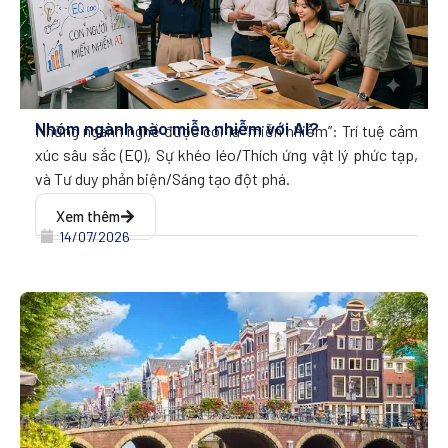
Nhóm ngành nào miễn nhiễm với AI?
Những ngành nghề được coi là “miễn nhiễm”: Trí tuệ cảm
xúc sâu sắc (EQ), Sự khéo léo/Thích ứng vật lý phức tạp,
và Tư duy phản biện/Sáng tạo đột phá.
Xem thêm
14/07/2026