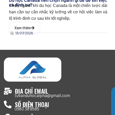
và định cư?
Chọn ngành khi du học Canada l
à một chiến lược dài
hạn cần sự cân nhắc kỹ lưỡng về cơ hội việc làm và
lộ trình định cư sau khi tốt nghiệp.
Xem thêm
13/07/2026
ĐỊA CHỈ EMAIL
tuvanduhocalpha@gmail.com
SỐ ĐIỆN THOẠI
0983 38 8585