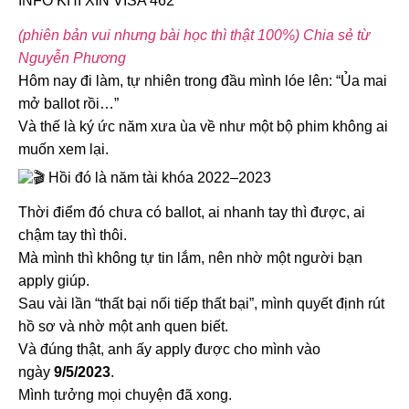
INFO KHI XIN VISA 462
(phiên bản vui nhưng bài học thì thật 100%) Chia sẻ từ
Nguyễn Phương
Hôm nay đi làm, tự nhiên trong đầu mình lóe lên: “Ủa mai
mở ballot rồi…”
Và thế là ký ức năm xưa ùa về như một bộ phim không ai
muốn xem lại.
Hồi đó là năm tài khóa 2022–2023
Thời điểm đó chưa có ballot, ai nhanh tay thì được, ai
chậm tay thì thôi.
Mà mình thì không tự tin lắm, nên nhờ một người bạn
apply giúp.
Sau vài lần “thất bại nối tiếp thất bại”, mình quyết định rút
hồ sơ và nhờ một anh quen biết.
Và đúng thật, anh ấy apply được cho mình vào
ngày
9/5/2023
.
Mình tưởng mọi chuyện đã xong.