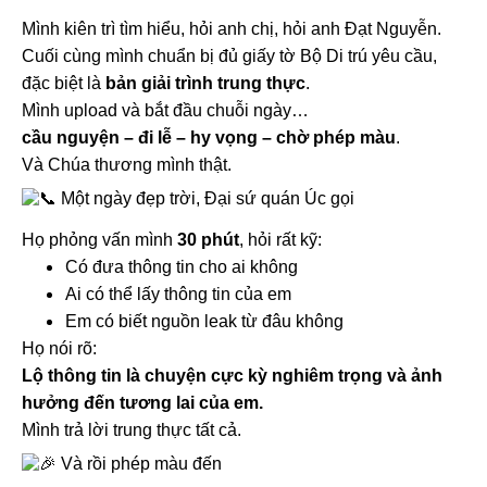
Mình kiên trì tìm hiểu, hỏi anh chị, hỏi anh Đạt Nguyễn.
Cuối cùng mình chuẩn bị đủ giấy tờ Bộ Di trú yêu cầu,
đặc biệt là
bản giải trình trung thực
.
Mình upload và bắt đầu chuỗi ngày…
cầu nguyện – đi lễ – hy vọng – chờ phép màu
.
Và Chúa thương mình thật.
Một ngày đẹp trời, Đại sứ quán Úc gọi
Họ phỏng vấn mình
30 phút
, hỏi rất kỹ:
Có đưa thông tin cho ai không
Ai có thể lấy thông tin của em
Em có biết nguồn leak từ đâu không
Họ nói rõ:
Lộ thông tin là chuyện cực kỳ nghiêm trọng và ảnh
hưởng đến tương lai của em.
Mình trả lời trung thực tất cả.
Và rồi phép màu đến