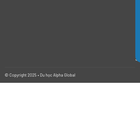
d
ẫ
n
I
E
L
T
S
© Copyright 2025 • Du học Alpha Global