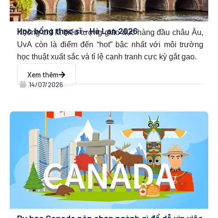
Học bổng thạc sĩ – Hà Lan 2026
Không chỉ là biểu tượng giáo dục hàng đầu châu Âu,
UvA còn là điểm đến “hot” bậc nhất với môi trường
học thuật xuất sắc và tỉ lệ cạnh tranh cực kỳ gắt gao.
Xem thêm
14/07/2026
Du học Canada nên chọn ngành gì để dễ xin việc