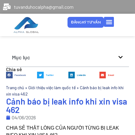
tuvanduhocalpha@gmail.com
ĐĂNG KÝ TƯ VẤN
Mục lục
Chia sẻ
Facebook
Twitter
LinkedIn
Email
Trang chủ
»
Giới thiệu việc làm quốc tế
»
Cảnh báo bị leak info khi
xin visa 462
Cảnh báo bị leak info khi xin visa
462
04/06/2026
CHIA SẺ THẬT LÒNG CỦA NGƯỜI TỪNG BỊ LEAK